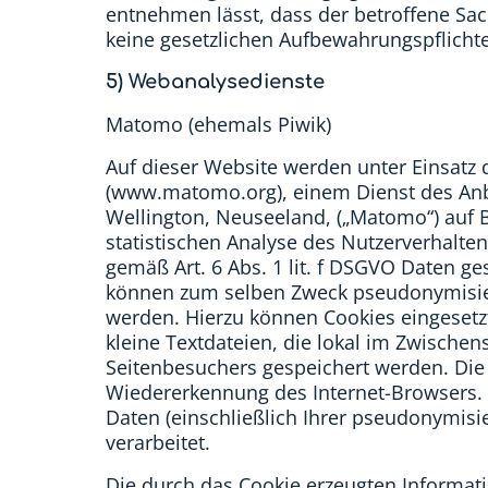
entnehmen lässt, dass der betroffene Sac
keine gesetzlichen Aufbewahrungspflicht
5) Webanalysedienste
Matomo (ehemals Piwik)
Auf dieser Website werden unter Einsat
(www.matomo.org), einem Dienst des Anbie
Wellington, Neuseeland, („Matomo“) auf B
statistischen Analyse des Nutzerverhalt
gemäß Art. 6 Abs. 1 lit. f DSGVO Daten g
können zum selben Zweck pseudonymisiert
werden. Hierzu können Cookies eingesetz
kleine Textdateien, die lokal im Zwische
Seitenbesuchers gespeichert werden. Die
Wiedererkennung des Internet-Browsers.
Daten (einschließlich Ihrer pseudonymisi
verarbeitet.
Die durch das Cookie erzeugten Informa