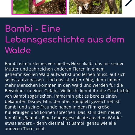
Für Erwachsene
Redaktion
Bambi - Eine
Downloads
Lebensgeschichte aus dem
Partner
Walde
Presse
Bambi ist ein kleines verspieltes Hirschkalb, das mit seiner
Mutter und zahlreichen anderen Tieren in einem
Kontakt
geheimnisvollen Wald aufwächst und lernen muss, auf sich
selbst aufzupassen. Und das ist bitter nötig, denn immer
Impressum
mehr Menschen kommen in den Wald und werden für die
Bewohner zu einer Gefahr. Vielleicht kennt ihr die Geschichte
von Bambi sogar schon, immerhin gibt es bereits einen
Datenschutzerklärung
bekannten Disney-Film, der aber komplett gezeichnet ist.
Bambi und seine Freunde haben in dem Film große
Kulleraugen und können sprechen. Das ist in dem neuen
Kinofilm „Bambi – Eine Lebensgeschichte aus dem Walde“
etwas anders – denn diesmal ist Bambi, genau wie alle
anderen Tiere, echt.