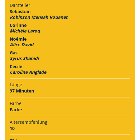
Darsteller
Sebastian
Robinson Mensah Rouanet
Corinne
Michèle Laroq
Noémie
Alice David
Gas
Syrus Shahidi
Cécile
Caroline Anglade
Länge
97 Minuten
Farbe
Farbe
Alters­empfehlung
10