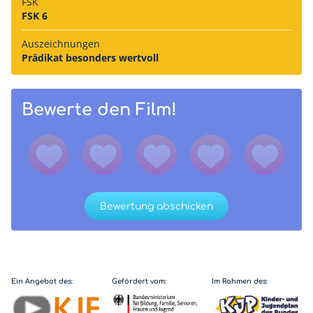
FSK
FSK 6
Auszeich­nungen
Prädikat besonders wertvoll
Bewerte den Film!
Bewertung abschicken
Ein Angebot des:
Gefördert vom:
Im Rahmen des: