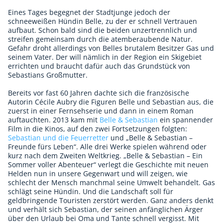
Eines Tages begegnet der Stadtjunge jedoch der
schneeweißen Hündin Belle, zu der er schnell Vertrauen
aufbaut. Schon bald sind die beiden unzertrennlich und
streifen gemeinsam durch die atemberaubende Natur.
Gefahr droht allerdings von Belles brutalem Besitzer Gas und
seinem Vater. Der will nämlich in der Region ein Skigebiet
errichten und braucht dafür auch das Grundstück von
Sebastians Großmutter.
Bereits vor fast 60 Jahren dachte sich die französische
Autorin Cécile Aubry die Figuren Belle und Sebastian aus, die
zuerst in einer Fernsehserie und dann in einem Roman
auftauchten. 2013 kam mit
Belle & Sebastian
ein spannender
Film in die Kinos, auf den zwei Fortsetzungen folgten:
Sebastian und die Feuerretter
und „Belle & Sebastian –
Freunde fürs Leben“. Alle drei Werke spielen während oder
kurz nach dem Zweiten Weltkrieg. „Belle & Sebastian – Ein
Sommer voller Abenteuer“ verlegt die Geschichte mit neuen
Helden nun in unsere Gegenwart und will zeigen, wie
schlecht der Mensch manchmal seine Umwelt behandelt. Gas
schlägt seine Hündin. Und die Landschaft soll für
geldbringende Touristen zerstört werden. Ganz anders denkt
und verhält sich Sebastian, der seinen anfänglichen Ärger
über den Urlaub bei Oma und Tante schnell vergisst. Mit