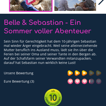
Für Erwachsene
Redaktion
Belle & Sebastian - Ein
Downloads
Sommer voller Abenteuer
Partner
Sein Sinn für Gerechtigkeit hat dem 10-jährigen Sebastian
mal wieder Ärger eingebracht. Weil seine alleinerziehende
Presse
Mutter beruflich ins Ausland muss, lädt sie ihn über die
Ferien bei seiner Oma und seiner Tante in den Bergen ab.
Kontakt
Auf der Schafsfarm seiner Verwandten mitanzupacken,
darauf hat Sebastian nun wirklich keine Lust!
Impressum
Unsere Bewertung
Datenschutzerklärung
Eure Bewertung (3)
10