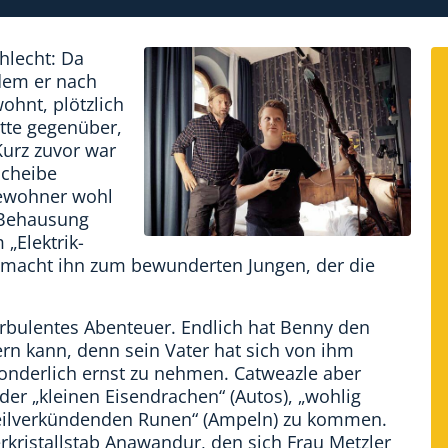
hlecht: Da
 dem er nach
ohnt, plötzlich
tte gegenüber,
Kurz zuvor war
scheibe
Bewohner wohl
 Behausung
„Elektrik-
t, macht ihn zum bewunderten Jungen, der die
urbulentes Abenteuer. Endlich hat Benny den
n kann, denn sein Vater hat sich von ihm
onderlich ernst zu nehmen. Catweazle aber
er „kleinen Eisendrachen“ (Autos), „wohlig
ilverkündenden Runen“ (Ampeln) zu kommen.
ristallstab Anawandur, den sich Frau Metzler