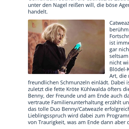
unter den Nagel reißen will, die böse Age
handelt.
Catweaz
berühmt
Fortsch
ist imme
gar nich
seltsam
nicht wi
Blödel-
Art, di
freundlichen Schmunzeln einlädt. Dabei i
zuletzt die fette Kröte Kühlwalda öfters d
Benny, der Freunde und am Ende auch das 
vertraute Familienunterhaltung erzählt
das tolle Duo Benny/Catweazle erfolgreic
Lieblingsspruch wird dabei zum Programm:
von Traurigkeit, was am Ende dann aber 