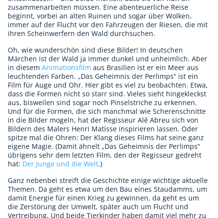
zusammenarbeiten müssen. Eine abenteuerliche Reise
beginnt, vorbei an alten Ruinen und sogar über Wolken,
immer auf der Flucht vor den Fahrzeugen der Riesen, die mit
ihren Scheinwerfern den Wald durchsuchen.
Oh, wie wunderschön sind diese Bilder! In deutschen
Märchen ist der Wald ja immer dunkel und unheimlich. Aber
in diesem
Animationsfilm
aus Brasilien ist er ein Meer aus
leuchtenden Farben. „Das Geheimnis der Perlimps“ ist ein
Film für Auge und Ohr. Hier gibt es viel zu beobachten. Etwa,
dass die Formen nicht so starr sind. Vieles sieht hingekleckst
aus, bisweilen sind sogar noch Pinselstriche zu erkennen.
Und für die Formen, die sich manchmal wie Scherenschnitte
in die Bilder mogeln, hat der Regisseur Alê Abreu sich von
Bildern des Malers Henri Matisse inspirieren lassen. Oder
spitze mal die Ohren: Der Klang dieses Films hat seine ganz
eigene Magie. (Damit ähnelt „Das Geheimnis der Perlimps“
übrigens sehr dem letzten Film, den der Regisseur gedreht
hat:
Der Junge und die Welt
.)
Ganz nebenbei streift die Geschichte einige wichtige aktuelle
Themen. Da geht es etwa um den Bau eines Staudamms, um
damit Energie für einen Krieg zu gewinnen, da geht es um
die Zerstörung der Umwelt, später auch um Flucht und
Vertreibung. Und beide Tierkinder haben damit viel mehr zu