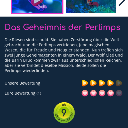
Für Erwachsene
Redaktion
Das Geheimnis der Perlimps
Downloads
Die Riesen sind schuld. Sie haben Zerstörung über die Welt
Partner
gebracht und die Perlimps vertrieben, jene magischen
Wesen, die für Freude und Neugier standen. Nun treffen sich
zwei junge Geheimagenten in einem Wald. Der Wolf Claé und
Presse
die Bärin Bruo kommen zwar aus unterschiedlichen Reichen,
aber sie verbindet dieselbe Mission. Beide sollen die
Kontakt
Perlimps wiederfinden.
Impressum
Unsere Bewertung
Datenschutzerklärung
Eure Bewertung (1)
9