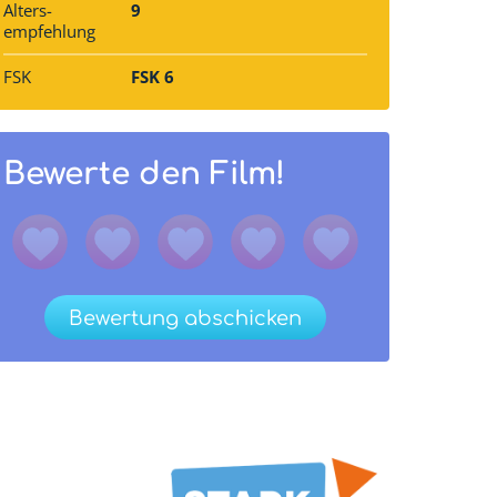
Alters­
9
empfehlung
FSK
FSK 6
Bewerte den Film!
Bewertung abschicken