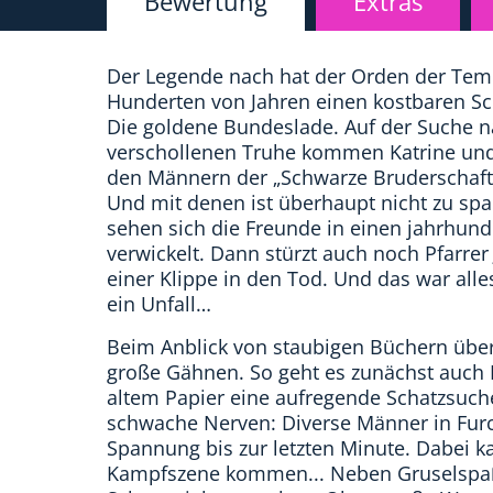
Bewertung
Extras
Der Legende nach hat der Orden der Temp
Hunderten von Jahren einen kostbaren Sch
Die goldene Bundeslade. Auf der Suche n
verschollenen Truhe kommen Katrine und
den Männern der „Schwarze Bruderschaft“
Und mit denen ist überhaupt nicht zu spa
sehen sich die Freunde in einen jahrhunde
verwickelt. Dann stürzt auch noch Pfarre
einer Klippe in den Tod. Und das war alle
ein Unfall…
Beim Anblick von staubigen Büchern übe
große Gähnen. So geht es zunächst auch K
altem Papier eine aufregende Schatzsuche
schwache Nerven: Diverse Männer in Furc
Spannung bis zur letzten Minute. Dabei k
Kampfszene kommen... Neben Gruselspaß