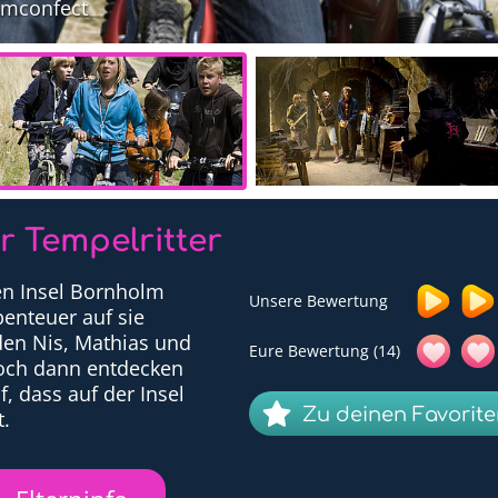
ilmconfect
r Tempelritter
hen Insel Bornholm
Unsere Bewertung
benteuer auf sie
nden Nis, Mathias und
Eure Bewertung (14)
och dann entdecken
, dass auf der Insel
Zu deinen Favorit
t.