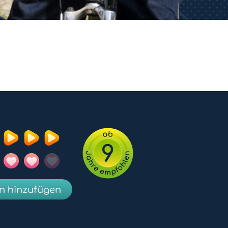
9
en hinzufügen