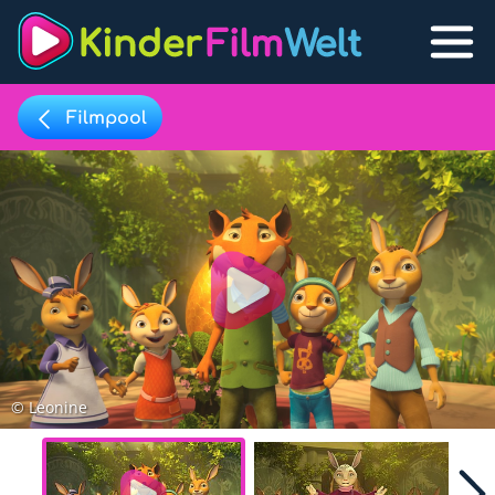
Filmpool
Filmpool
Lexikon
Filmpool
Play
Filmlisten
Filmlexikon
Lernfilme
© Leonine
Favoriten