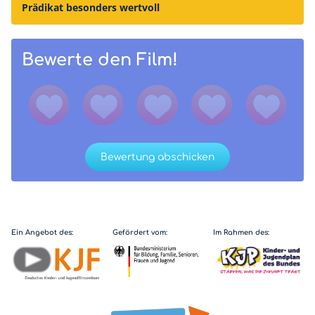
Prädikat besonders wertvoll
Bewerte den Film!
Bewertung abschicken
Ein Angebot des:
Gefördert vom:
Im Rahmen des: