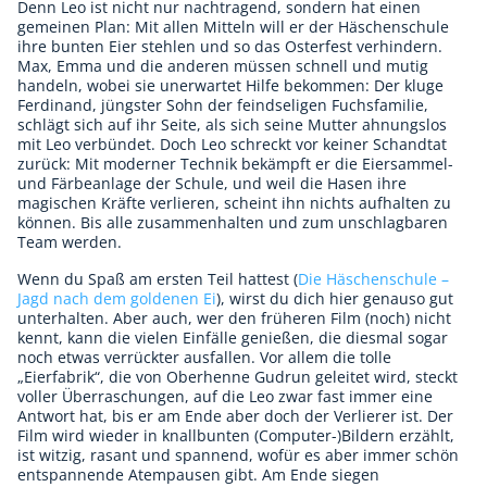
Denn Leo ist nicht nur nachtragend, sondern hat einen
gemeinen Plan: Mit allen Mitteln will er der Häschenschule
ihre bunten Eier stehlen und so das Osterfest verhindern.
Max, Emma und die anderen müssen schnell und mutig
handeln, wobei sie unerwartet Hilfe bekommen: Der kluge
Ferdinand, jüngster Sohn der feindseligen Fuchsfamilie,
schlägt sich auf ihr Seite, als sich seine Mutter ahnungslos
mit Leo verbündet. Doch Leo schreckt vor keiner Schandtat
zurück: Mit moderner Technik bekämpft er die Eiersammel-
und Färbeanlage der Schule, und weil die Hasen ihre
magischen Kräfte verlieren, scheint ihn nichts aufhalten zu
können. Bis alle zusammenhalten und zum unschlagbaren
Team werden.
Wenn du Spaß am ersten Teil hattest (
Die Häschenschule –
Jagd nach dem goldenen Ei
), wirst du dich hier genauso gut
unterhalten. Aber auch, wer den früheren Film (noch) nicht
kennt, kann die vielen Einfälle genießen, die diesmal sogar
noch etwas verrückter ausfallen. Vor allem die tolle
„Eierfabrik“, die von Oberhenne Gudrun geleitet wird, steckt
voller Überraschungen, auf die Leo zwar fast immer eine
Antwort hat, bis er am Ende aber doch der Verlierer ist. Der
Film wird wieder in knallbunten (Computer-)Bildern erzählt,
ist witzig, rasant und spannend, wofür es aber immer schön
entspannende Atempausen gibt. Am Ende siegen