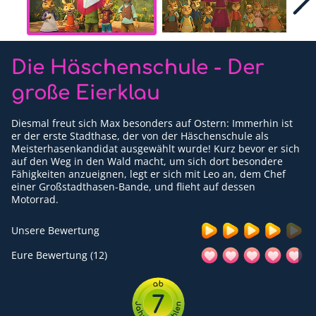
Für Erwachsene
Redaktion
Die Häschenschule - Der
Downloads
große Eierklau
Partner
Diesmal freut sich Max besonders auf Ostern: Immerhin ist
er der erste Stadthase, der von der Häschenschule als
Presse
Meisterhasenkandidat ausgewählt wurde! Kurz bevor er sich
auf den Weg in den Wald macht, um sich dort besondere
Kontakt
Fähigkeiten anzueignen, legt er sich mit Leo an, dem Chef
einer Großstadthasen-Bande, und flieht auf dessen
Impressum
Motorrad.
Datenschutzerklärung
Unsere Bewertung
Eure Bewertung (12)
7