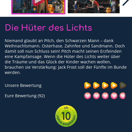
Für Erwachsene
Redaktion
Die Hüter des Lichts
Downloads
Niemand glaubt an Pitch, den Schwarzen Mann – dank
Partner
Weihnachtsmann, Osterhase, Zahnfee und Sandmann. Doch
damit soll nun Schluss sein! Pitch macht seinen Erzfeinden
eine Kampfansage. Wenn die Hüter des Lichts weiter über
Presse
die Träume und das Glück der Kinder wachen wollen,
brauchen sie Verstärkung: Jack Frost soll der Fünfte im Bunde
Kontakt
werden.
Impressum
Unsere Bewertung
Datenschutzerklärung
Eure Bewertung (92)
10