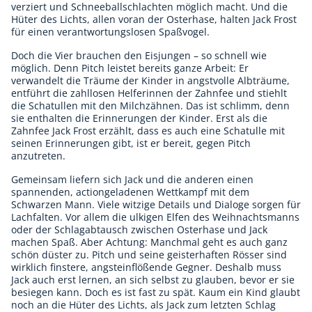
verziert und Schneeballschlachten möglich macht. Und die
Hüter des Lichts, allen voran der Osterhase, halten Jack Frost
für einen verantwortungslosen Spaßvogel.
Doch die Vier brauchen den Eisjungen – so schnell wie
möglich. Denn Pitch leistet bereits ganze Arbeit: Er
verwandelt die Träume der Kinder in angstvolle Albträume,
entführt die zahllosen Helferinnen der Zahnfee und stiehlt
die Schatullen mit den Milchzähnen. Das ist schlimm, denn
sie enthalten die Erinnerungen der Kinder. Erst als die
Zahnfee Jack Frost erzählt, dass es auch eine Schatulle mit
seinen Erinnerungen gibt, ist er bereit, gegen Pitch
anzutreten.
Gemeinsam liefern sich Jack und die anderen einen
spannenden, actiongeladenen Wettkampf mit dem
Schwarzen Mann. Viele witzige Details und Dialoge sorgen für
Lachfalten. Vor allem die ulkigen Elfen des Weihnachtsmanns
oder der Schlagabtausch zwischen Osterhase und Jack
machen Spaß. Aber Achtung: Manchmal geht es auch ganz
schön düster zu. Pitch und seine geisterhaften Rösser sind
wirklich finstere, angsteinflößende Gegner. Deshalb muss
Jack auch erst lernen, an sich selbst zu glauben, bevor er sie
besiegen kann. Doch es ist fast zu spät. Kaum ein Kind glaubt
noch an die Hüter des Lichts, als Jack zum letzten Schlag