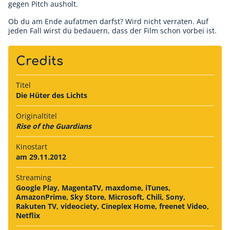
gegen Pitch ausholt.
Ob du am Ende aufatmen darfst? Wird nicht verraten. Auf
jeden Fall wirst du bedauern, dass der Film schon vorbei ist.
Credits
Titel
Die Hüter des Lichts
Originaltitel
Rise of the Guardians
Kinostart
am 29.11.2012
Streaming
Google Play, MagentaTV, maxdome, iTunes,
AmazonPrime, Sky Store, Microsoft, Chili, Sony,
Rakuten TV, videociety, Cineplex Home, freenet Video,
Netflix