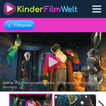
Filmpool
Filmpool
Lexikon
Filmpool
Play
Filmlisten
Filmlexikon
Quelle: G+J Entertainment Media / © Paramount Pictures
Lernfilme
Germany
Favoriten