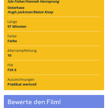
Isla Fisher/Hannah Herzsprung
Osterhase
Hugh Jackman/Matze Knop
Länge
97 Minuten
Farbe
Farbe
Alters­empfehlung
10
FSK
FSK 6
Auszeich­nungen
Prädikat wertvoll
Bewerte den Film!