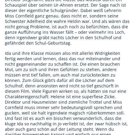
Schauspiel über seinen Ur-Ahnen ersetzt. Der Sage nach ist
dieser der eigentliche Schulgründer. Dabei weiß Lehrerin
Miss Cornfield ganz genau, dass nicht er, sondern seine
Schwester Adelheid die wahre Heldin war. Und als wären das
nicht genug Probleme, ist auch noch zu befürchten, dass die
ganze Aufführung ins Wasser fällt – oder vielmehr ins Loch,
denn irgendwer gräbt nachts Löcher in den Schulhof und
gefährdet den Schul-Geburtstag.
Ida und ihre Klasse müssen also mit allerlei Widrigkeiten
fertig werden und lernen, dass das nur miteinander und
nicht gegeneinander zu schaffen ist. Die einen brauchen
Mut, um zu sich und ihren Gefühlen zu stehen, andere
müssen erst tief fallen, um auch mal zurückstecken zu
können. Zum Glück gibt’s dafür all die Löcher auf dem
Schulhof, denn ansonsten wird nicht so tief geschürft in
diesem Film. Viele Figuren wirken so, als hätten sie nur eine
Charaktereigenschaft: Helene ist eine superfiese Zicke,
Direktor und Hausmeister sind ziemliche Trottel und Miss
Cornfield muss immer sehr bedeutungsvoll sprechen und
gucken, weil sie halt irgendwie magisch rüberkommen soll.
Und fast ist es auch ein bisschen verwunderlich, dass die
kluge Ida so nachhaltig in Jo verliebt ist, der zwar hübsch ist,
aber auch ganz schön auf der Leitung steht. Wenn du
darüber hinwegsehen kannst und einfach nur einen