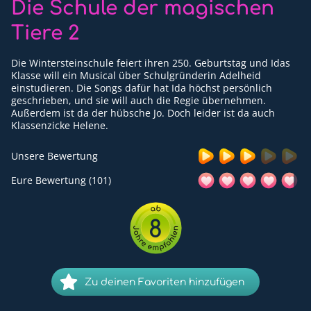
Die Schule der magischen
Für Erwachsene
Tiere 2
Redaktion
Die Wintersteinschule feiert ihren 250. Geburtstag und Idas
Downloads
Klasse will ein Musical über Schulgründerin Adelheid
einstudieren. Die Songs dafür hat Ida höchst persönlich
geschrieben, und sie will auch die Regie übernehmen.
Partner
Außerdem ist da der hübsche Jo. Doch leider ist da auch
Klassenzicke Helene.
Presse
Unsere Bewertung
Kontakt
Eure Bewertung (101)
Impressum
8
Datenschutzerklärung
Zu deinen Favoriten hinzufügen