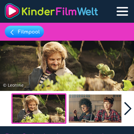
Filmpool
Filmpool
Lexikon
Filmpool
Filmlisten
© Leonine
Filmlexikon
Lernfilme
Favoriten