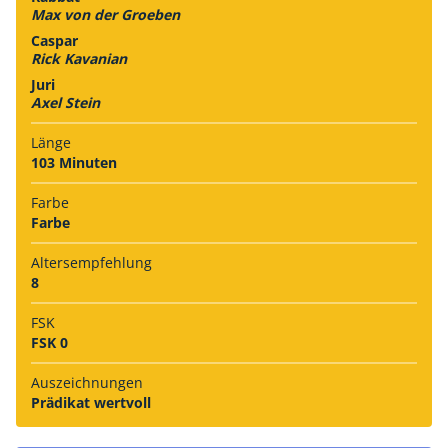
Max von der Groeben
Caspar
Rick Kavanian
Juri
Axel Stein
Länge
103 Minuten
Farbe
Farbe
Alters­empfehlung
8
FSK
FSK 0
Auszeich­nungen
Prädikat wertvoll