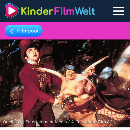
Filmpool
Filmpool
Lexikon
Filmpool
Filmlisten
Filmlexikon
Lernfilme
Favoriten
Quelle: G+J Entertainment Media / © Constantin Film AG