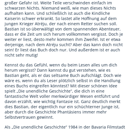
großer Gefahr ist. Weite Teile verschwinden einfach im
schwarzen Nichts. Niemand weiß, wie man dieses Nichts
aufhalten kann. Und schließlich ist auch die Kindliche
Kaiserin schwer erkrankt. So lastet alle Hoffnung auf dem
jungen Krieger Atréju, der nach einem Retter suchen soll.
Bastian ist so überwältigt von dem spannenden Abenteuer,
dass er die Zeit um sich herum vollkommen vergisst. Doch je
weiter er liest, desto mehr kommen ihm Zweifel. Ist er etwa
derjenige, nach dem Atréju sucht? Aber das kann doch nicht
sein! Er liest das Buch doch nur. Und außerdem ist er auch
nicht sehr mutig!
Kennst du das Gefühl, wenn du beim Lesen alles um dich
herum vergisst? Dann kannst du gut verstehen, wie es
Bastian geht, als er das seltsame Buch aufschlägt. Doch wie
wäre es, wenn du als Leser plötzlich selbst in die Handlung
eines Buchs eingreifen könntest? Mit dieser schönen Idee
spielt „Die unendliche Geschichte“, die dich in eine
fantastische Welt voller merkwürdiger Wesen entführt und
davon erzählt, wie wichtig Fantasie ist. Ganz deutlich merkt
dies Bastian, der eigentlich nur ein schüchterner Junge ist,
aber durch die Geschichte Phantásiens immer mehr
Selbstvertrauen gewinnt.
Als „Die unendliche Geschichte“ 1984 in der Bavaria Filmstadt