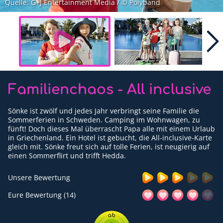
Quelle: G+J Entertainment Media / © Polyband
Für Erwachsene
Redaktion
Downloads
Partner
Familienchaos - All inclusive
Presse
Sönke ist zwölf und jedes Jahr verbringt seine Familie die
Kontakt
Sommerferien in Schweden. Camping im Wohnwagen, zu
fünft! Doch dieses Mal überrascht Papa alle mit einem Urlaub
in Griechenland. Ein Hotel ist gebucht, die All-inclusive-Karte
Impressum
gleich mit. Sönke freut sich auf tolle Ferien, ist neugierig auf
einen Sommerflirt und trifft Hedda.
Datenschutzerklärung
Unsere Bewertung
Eure Bewertung (14)