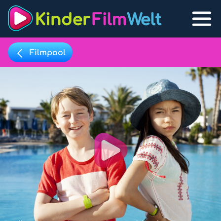
Filmpool
Filmpool
Lexikon
Filmpool
Filmlisten
Play
Filmlexikon
Lernfilme
Favoriten