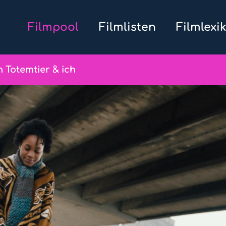
Filmpool
Filmlisten
Filmlexi
 Totemtier & ich