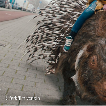
© farbfilm verleih