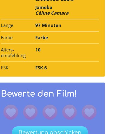
Jaineba
Céline Camara
Länge
97 Minuten
Farbe
Farbe
Alters­
10
empfehlung
FSK
FSK 6
Bewerte den Film!
Bewertung abschicken