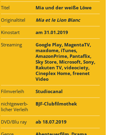
Titel
Mia und der weiße Löwe
Originaltitel
Mia et le Lion Blanc
Kinostart
am 31.01.2019
Streaming
Google Play, MagentaTV,
maxdome, iTunes,
AmazonPrime, Pantaflix,
Sky Store, Microsoft, Sony,
Rakuten TV, videociety,
Cineplex Home, freenet
Video
Filmverleih
Studiocanal
nichtgewerb­
BJF-Clubfilmothek
licher Verleih
DVD/Blu ray
ab 18.07.2019
Genre
Abenteuerfilm, Drama