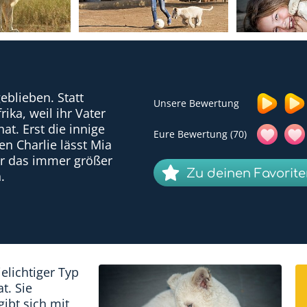
eblieben. Statt
Unsere Bewertung
rika, weil ihr Vater
. Erst die innige
Eure Bewertung (70)
n Charlie lässt Mia
er das immer größer
Zu deinen Favorit
.
elichtiger Typ
t. Sie
gibt sich mit