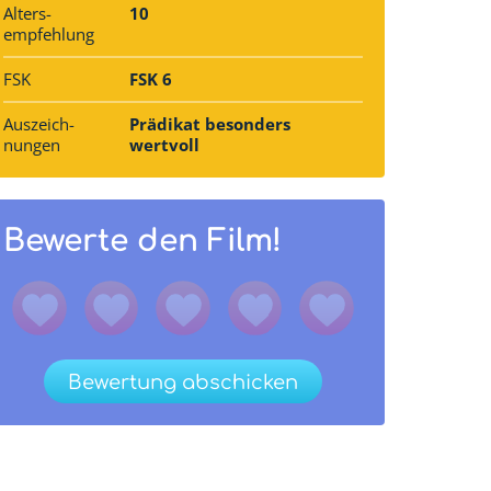
Alters­
10
empfehlung
FSK
FSK 6
Auszeich­
Prädikat besonders
nungen
wertvoll
Bewerte den Film!
Bewertung abschicken