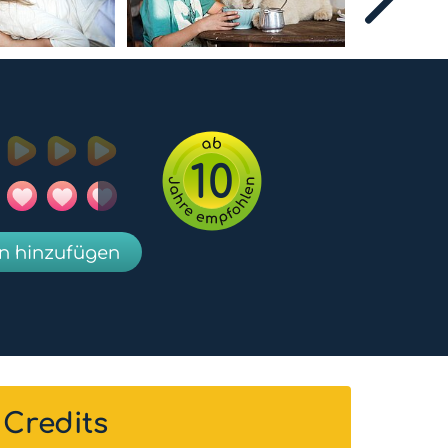
10
en hinzufügen
Credits