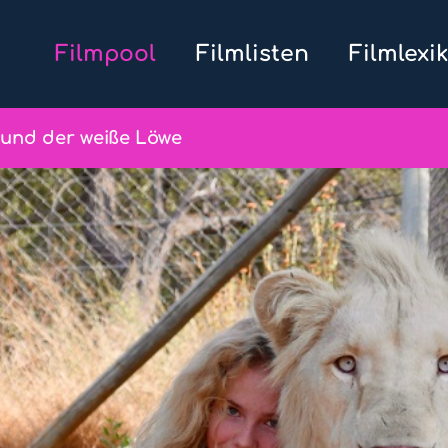
Filmpool
Filmlisten
Filmlexi
 und der weiße Löwe