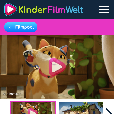
Filmpool
Filmpool
Lexikon
Filmpool
Play
Filmlisten
Filmlexikon
Lernfilme
© Kinostar
Favoriten