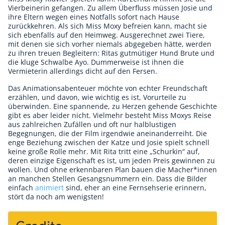
Vierbeinerin gefangen. Zu allem Überfluss müssen Josie und
ihre Eltern wegen eines Notfalls sofort nach Hause
zurückkehren. Als sich Miss Moxy befreien kann, macht sie
sich ebenfalls auf den Heimweg. Ausgerechnet zwei Tiere,
mit denen sie sich vorher niemals abgegeben hätte, werden
zu ihren treuen Begleitern: Ritas gutmütiger Hund Brute und
die kluge Schwalbe Ayo. Dummerweise ist ihnen die
Vermieterin allerdings dicht auf den Fersen.
Das Animationsabenteuer möchte von echter Freundschaft
erzählen, und davon, wie wichtig es ist, Vorurteile zu
überwinden. Eine spannende, zu Herzen gehende Geschichte
gibt es aber leider nicht. Vielmehr besteht Miss Moxys Reise
aus zahlreichen Zufällen und oft nur halblustigen
Begegnungen, die der Film irgendwie aneinanderreiht. Die
enge Beziehung zwischen der Katze und Josie spielt schnell
keine große Rolle mehr. Mit Rita tritt eine „Schurkin“ auf,
deren einzige Eigenschaft es ist, um jeden Preis gewinnen zu
wollen. Und ohne erkennbaren Plan bauen die Macher*innen
an manchen Stellen Gesangsnummern ein. Dass die Bilder
einfach
animiert
sind, eher an eine Fernsehserie erinnern,
stört da noch am wenigsten!