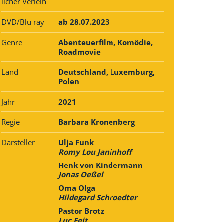
licher Verleih
DVD/Blu ray
ab 28.07.2023
Genre
Abenteuerfilm, Komödie,
Roadmovie
Land
Deutschland, Luxemburg,
Polen
Jahr
2021
Regie
Barbara Kronenberg
Darsteller
Ulja Funk
Romy Lou Janinhoff
Henk von Kindermann
Jonas Oeßel
Oma Olga
Hildegard Schroedter
Pastor Brotz
Luc Feit