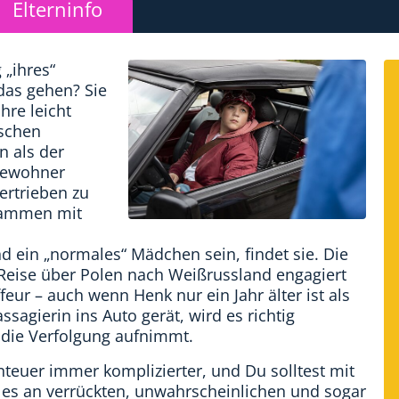
Elterninfo
 „ihres“
 das gehen? Sie
hre leicht
tschen
 als der
fbewohner
ertrieben zu
sammen mit
d ein „normales“ Mädchen sein, findet sie. Die
e Reise über Polen nach Weißrussland engagiert
eur – auch wenn Henk nur ein Jahr älter ist als
sagierin ins Auto gerät, wird es richtig
f die Verfolgung aufnimmt.
teuer immer komplizierter, und Du solltest mit
les an verrückten, unwahrscheinlichen und sogar