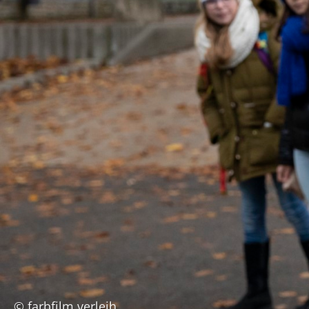
© farbfilm verleih