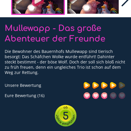
Für Erwachsene
Redaktion
Mullewapp - Das große
Downloads
Abenteuer der Freunde
Partner
Die Bewohner des Bauernhofs Mullewapp sind tierisch
Presse
besorgt: Das Schäfchen Wolke wurde entführt! Dahinter
steckt bestimmt - der böse Wolf. Doch der soll sich bloß nicht
zu früh freuen, denn ein ungleiches Trio ist schon auf dem
Kontakt
Weg zur Rettung.
Impressum
Unsere Bewertung
Datenschutzerklärung
Eure Bewertung (16)
5