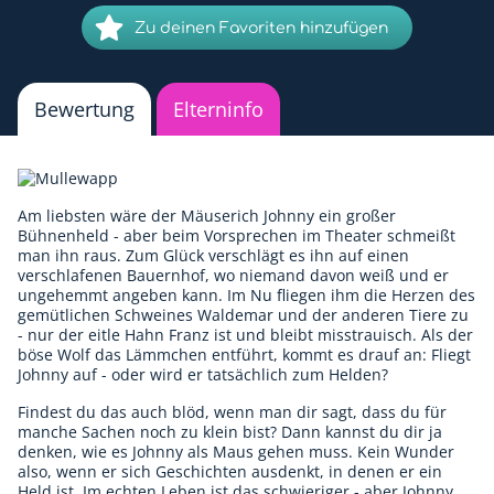
Zu deinen Favoriten hinzufügen
Bewertung
Elterninfo
Am liebsten wäre der Mäuserich Johnny ein großer
Bühnenheld - aber beim Vorsprechen im Theater schmeißt
man ihn raus. Zum Glück verschlägt es ihn auf einen
verschlafenen Bauernhof, wo niemand davon weiß und er
ungehemmt angeben kann. Im Nu fliegen ihm die Herzen des
gemütlichen Schweines Waldemar und der anderen Tiere zu
- nur der eitle Hahn Franz ist und bleibt misstrauisch. Als der
böse Wolf das Lämmchen entführt, kommt es drauf an: Fliegt
Johnny auf - oder wird er tatsächlich zum Helden?
Findest du das auch blöd, wenn man dir sagt, dass du für
manche Sachen noch zu klein bist? Dann kannst du dir ja
denken, wie es Johnny als Maus gehen muss. Kein Wunder
also, wenn er sich Geschichten ausdenkt, in denen er ein
Held ist. Im echten Leben ist das schwieriger - aber Johnny