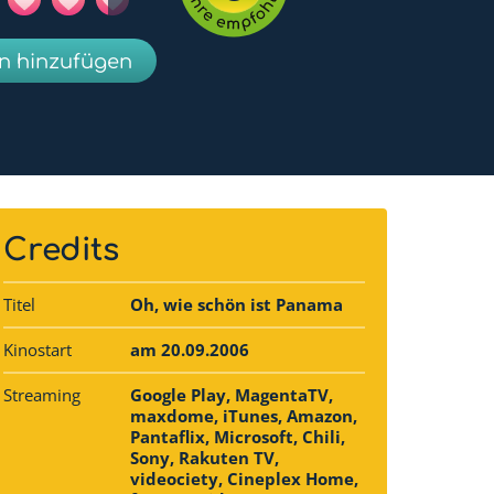
en hinzufügen
Credits
Titel
Oh, wie schön ist Panama
Kinostart
am 20.09.2006
Streaming
Google Play, MagentaTV,
maxdome, iTunes, Amazon,
Pantaflix, Microsoft, Chili,
Sony, Rakuten TV,
videociety, Cineplex Home,