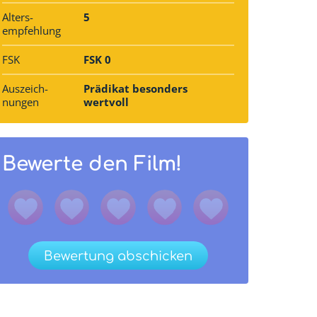
Alters­
5
empfehlung
FSK
FSK 0
Auszeich­
Prädikat besonders
nungen
wertvoll
Bewerte den Film!
Bewertung abschicken