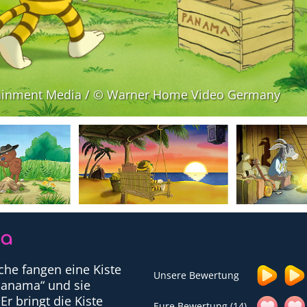
rtainment Media / © Warner Home Video Germany
ma
sche fangen eine Kiste
Unsere Bewertung
„Panama“ und sie
r bringt die Kiste
Eure Bewertung (14)