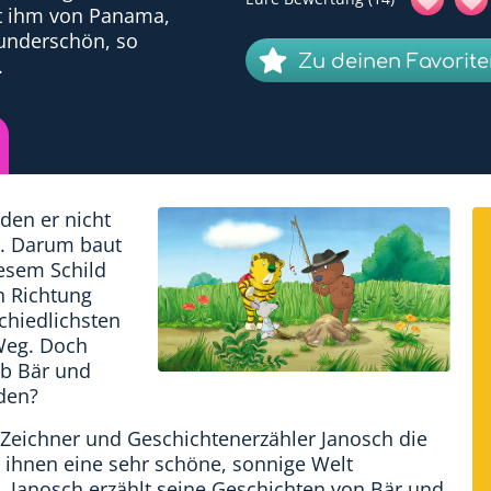
lt ihm von Panama,
wunderschön, so
Zu deinen Favorit
.
den er nicht
r. Darum baut
iesem Schild
n Richtung
chiedlichsten
Weg. Doch
b Bär und
den?
 Zeichner und Geschichtenerzähler Janosch die
t ihnen eine sehr schöne, sonnige Welt
d. Janosch erzählt seine Geschichten von Bär und