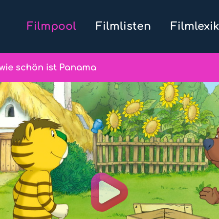
Filmpool
Filmlisten
Filmlexi
wie schön ist Panama
Play