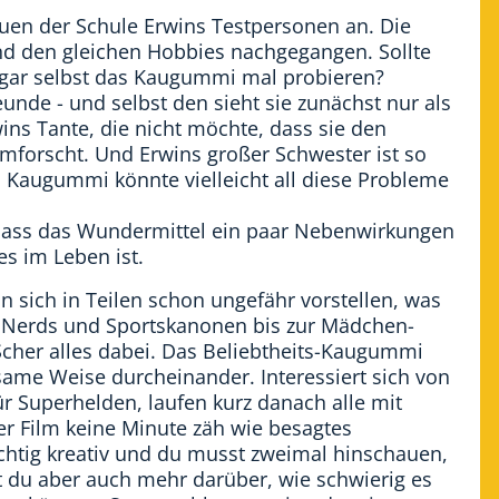
quen der Schule Erwins Testpersonen an. Die
d den gleichen Hobbies nachgegangen. Sollte
sogar selbst das Kaugummi mal probieren?
unde - und selbst den sieht sie zunächst nur als
ins Tante, die nicht möchte, dass sie den
mforscht. Und Erwins großer Schwester ist so
as Kaugummi könnte vielleicht all diese Probleme
 dass das Wundermittel ein paar Nebenwirkungen
es im Leben ist.
n sich in Teilen schon ungefähr vorstellen, was
on Nerds und Sportskanonen bis zur Mädchen-
 Scher alles dabei. Das Beliebtheits-Kaugummi
same Weise durcheinander. Interessiert sich von
r Superhelden, laufen kurz danach alle mit
er Film keine Minute zäh wie besagtes
chtig kreativ und du musst zweimal hinschauen,
st du aber auch mehr darüber, wie schwierig es