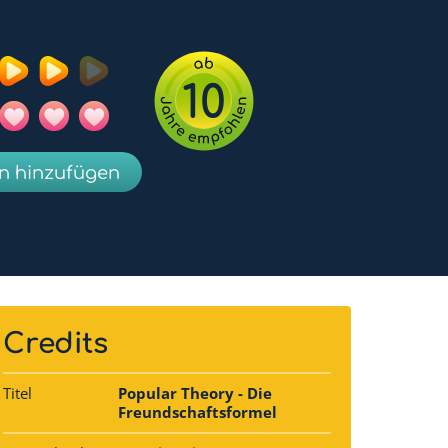
10
en hinzufügen
Credits
Titel
Popular Theory - Die
Freundschaftsformel