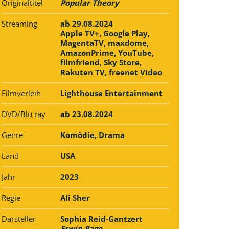
Originaltitel
Popular Theory
Streaming
ab 29.08.2024
Apple TV+, Google Play,
MagentaTV, maxdome,
AmazonPrime, YouTube,
filmfriend, Sky Store,
Rakuten TV, freenet Video
Filmverleih
Lighthouse Entertainment
DVD/Blu ray
ab 23.08.2024
Genre
Komödie, Drama
Land
USA
Jahr
2023
Regie
Ali Sher
Darsteller
Sophia Reid-Gantzert
Erwin Page