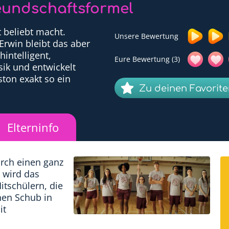
reundschaftsformel
 beliebt macht.
Unsere Bewertung
Erwin bleibt das aber
hintelligent,
Eure Bewertung (3)
sik und entwickelt
on exakt so ein
Zu deinen Favorit
Elterninfo
rch einen ganz
 wird das
itschülern, die
nen Schub in
it