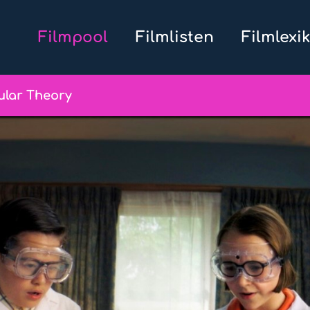
Filmpool
Filmlisten
Filmlexi
ular Theory