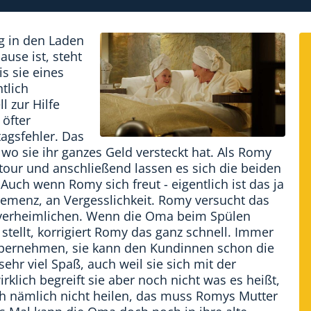
g in den Laden
use ist, steht
 sie eines
tlich
l zur Hilfe
 öfter
tagsfehler. Das
 wo sie ihr ganzes Geld versteckt hat. Als Romy
gtour und anschließend lassen es sich die beiden
 Auch wenn Romy sich freut - eigentlich ist das ja
 Demenz, an Vergesslichkeit. Romy versucht das
u verheimlichen. Wenn die Oma beim Spülen
stellt, korrigiert Romy das ganz schnell. Immer
bernehmen, sie kann den Kundinnen schon die
ehr viel Spaß, auch weil sie sich mit der
irklich begreift sie aber noch nicht was es heißt,
ich nämlich nicht heilen, das muss Romys Mutter