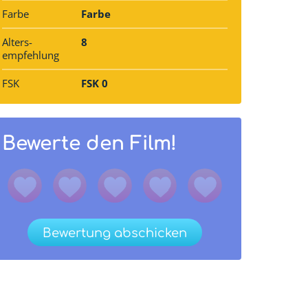
Farbe
Farbe
Alters­
8
empfehlung
FSK
FSK 0
Bewerte den Film!
Bewertung abschicken