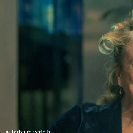
© farbfilm verleih