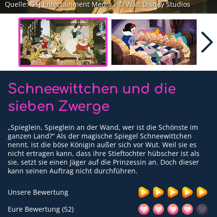
Quelle: G+J Entertainment Media / © Walt Disney Studios
Für Erwachsene
Redaktion
Downloads
Partner
Schneewittchen und die
Presse
sieben Zwerge
Kontakt
„Spieglein, Spieglein an der Wand, wer ist die Schönste im
Impressum
ganzen Land?“ Als der magische Spiegel Schneewittchen
nennt, ist die böse Königin außer sich vor Wut. Weil sie es
nicht ertragen kann, dass ihre Stieftochter hübscher ist als
Datenschutzerklärung
sie, setzt sie einen Jäger auf die Prinzessin an. Doch dieser
kann seinen Auftrag nicht durchführen.
Unsere Bewertung
Eure Bewertung (52)