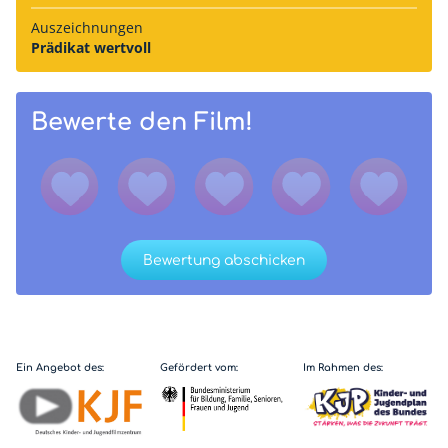
Auszeich­nungen
Prädikat wertvoll
Bewerte den Film!
Bewertung abschicken
Ein Angebot des:
Gefördert vom:
Im Rahmen des: