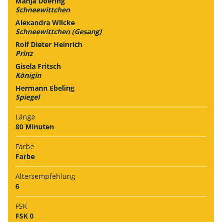
Manja Doering
Schneewittchen
Alexandra Wilcke
Schneewittchen (Gesang)
Rolf Dieter Heinrich
Prinz
Gisela Fritsch
Königin
Hermann Ebeling
Spiegel
Länge
80 Minuten
Farbe
Farbe
Alters­empfehlung
6
FSK
FSK 0