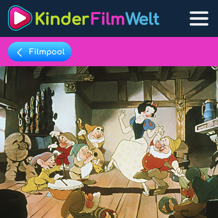
Filmpool
Filmpool
Lexikon
Filmpool
Filmlisten
Filmlexikon
Lernfilme
Favoriten