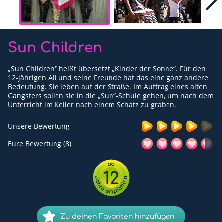
Für Erwachsene
Redaktion
Sun Children
Downloads
„Sun Children“ heißt übersetzt „Kinder der Sonne“. Für den
Partner
12-jährigen Ali und seine Freunde hat das eine ganz andere
Bedeutung. Sie leben auf der Straße. Im Auftrag eines alten
Gangsters sollen sie in die „Sun“-Schule gehen, um nach dem
Presse
Unterricht im Keller nach einem Schatz zu graben.
Kontakt
Unsere Bewertung
Impressum
Eure Bewertung (8)
Datenschutzerklärung
12
Zu deinen Favoriten hinzufügen