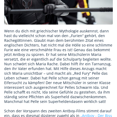
Wenn du dich mit griechischer Mythologie auskennst, dann
hast du vielleicht schon mal von den „Furien“ gehört, den
Rachegöttinnen. Glaubt man dem berühmten Zitat eines
englischen Dichters, hat nicht mal die Hölle so eine schlimme
Furie wie eine verschmähte Frau es ist! Genau das bekommt
jetzt Antboy zu spüren. Er hat seine Mitschülerin Maria
versetzt, die er eigentlich auf die Schulparty begleiten wollte.
Nun schwört sich Maria Rache. Dabei hilft ihr ein Tarnanzug,
den ihr Vater erfunden hat. Mit Hilfe dieses Anzugs macht
sich Maria unsichtbar – und macht als „Red Fury“ Pelle das
Leben schwer. Dabei hat Pelle schon genug mit seiner
Eifersucht zu kämpfen! Der neue Mitschüler in seiner Klasse
interessiert sich ausgerechnet für Pelles Schwarm Ida. Und
Pelle schafft es nicht, Ida seine Gefühle zu gestehen, da ihm
ständig seine Pflichten als Superheld dazwischenkommen.
Manchmal hat Pelle sein Superheldendasein wirklich satt!
Schon der Vorspann des zweiten Antboy-Films stimmt darauf
ein, dass es diesmal düsterer zugeht als in
„Antboy - Der Biss