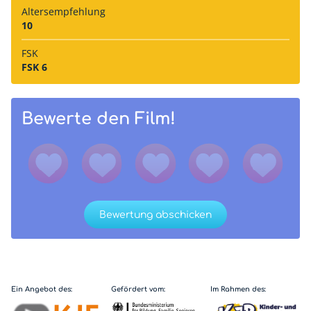
Alters­empfehlung
10
FSK
FSK 6
Bewerte den Film!
Bewertung abschicken
Ein Angebot des:
Gefördert vom:
Im Rahmen des: