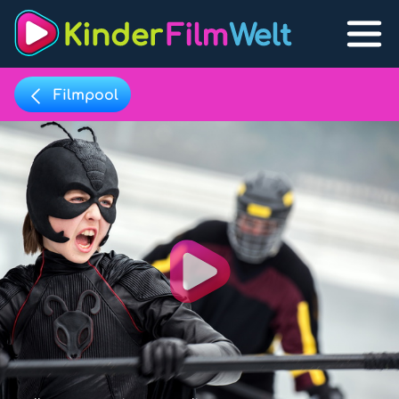
Filmpool
Filmpool
Lexikon
Filmpool
Filmlisten
Play
Filmlexikon
Lernfilme
Favoriten