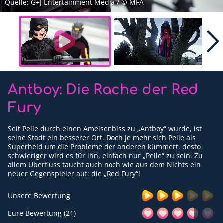
Quelle: G+J Entertainment Media / © MFA
Für Erwachsene
Redaktion
Downloads
Partner
Antboy: Die Rache der Red
Presse
Fury
Kontakt
Seit Pelle durch einen Ameisenbiss zu „Antboy“ wurde, ist
seine Stadt ein besserer Ort. Doch je mehr sich Pelle als
Impressum
Superheld um die Probleme der anderen kümmert, desto
schwieriger wird es für ihn, einfach nur „Pelle“ zu sein. Zu
Datenschutzerklärung
allem Überfluss taucht auch noch wie aus dem Nichts ein
neuer Gegenspieler auf: die „Red Fury“!
Unsere Bewertung
Eure Bewertung (21)