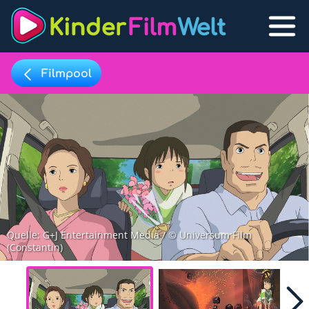
Filmpool
Filmpool
Lexikon
Filmpool
Filmlisten
Filmlexikon
Quelle: G+J Entertainment Media / © Universum Film
(Constantin)
Lernfilme
Favoriten