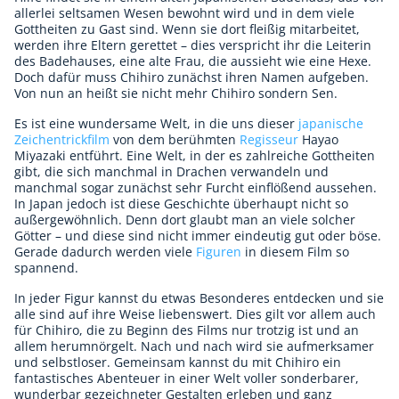
allerlei seltsamen Wesen bewohnt wird und in dem viele
Gottheiten zu Gast sind. Wenn sie dort fleißig mitarbeitet,
werden ihre Eltern gerettet – dies verspricht ihr die Leiterin
des Badehauses, eine alte Frau, die aussieht wie eine Hexe.
Doch dafür muss Chihiro zunächst ihren Namen aufgeben.
Von nun an heißt sie nicht mehr Chihiro sondern Sen.
Es ist eine wundersame Welt, in die uns dieser
japanische
Zeichentrickfilm
von dem berühmten
Regisseur
Hayao
Miyazaki entführt. Eine Welt, in der es zahlreiche Gottheiten
gibt, die sich manchmal in Drachen verwandeln und
manchmal sogar zunächst sehr Furcht einflößend aussehen.
In Japan jedoch ist diese Geschichte überhaupt nicht so
außergewöhnlich. Denn dort glaubt man an viele solcher
Götter – und diese sind nicht immer eindeutig gut oder böse.
Gerade dadurch werden viele
Figuren
in diesem Film so
spannend.
In jeder Figur kannst du etwas Besonderes entdecken und sie
alle sind auf ihre Weise liebenswert. Dies gilt vor allem auch
für Chihiro, die zu Beginn des Films nur trotzig ist und an
allem herumnörgelt. Nach und nach wird sie aufmerksamer
und selbstloser. Gemeinsam kannst du mit Chihiro ein
fantastisches Abenteuer in einer Welt voller sonderbarer,
wunderbar gezeichneter Gestalten erleben und ganz