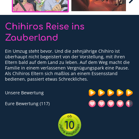
Für Erwachsene
Redaktion
Chihiros Reise ins
Downloads
Zauberland
Partner
Ein Umzug steht bevor. Und die zehnjährige Chihiro ist
überhaupt nicht begeistert von der Vorstellung, mit ihren
Presse
Eltern bald auf dem Land zu leben. Auf dem Weg macht die
Familie in einem verlassenen Vergnügungspark eine Pause.
Kontakt
Als Chihiros Eltern sich maßlos an einem Essensstand
bedienen, passiert etwas Schreckliches.
Impressum
Unsere Bewertung
Datenschutzerklärung
Eure Bewertung (117)
10