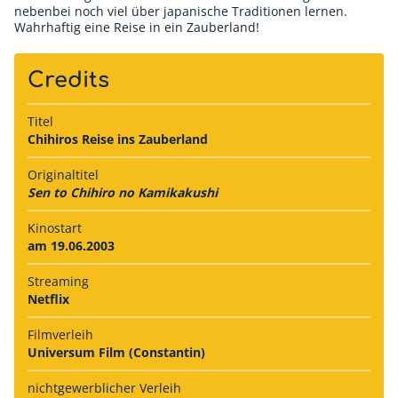
nebenbei noch viel über japanische Traditionen lernen.
Wahrhaftig eine Reise in ein Zauberland!
Credits
Titel
Chihiros Reise ins Zauberland
Originaltitel
Sen to Chihiro no Kamikakushi
Kinostart
am 19.06.2003
Streaming
Netflix
Filmverleih
Universum Film (Constantin)
nichtgewerb­licher Verleih