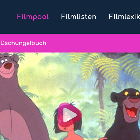
Filmpool
Filmlisten
Filmlexi
 Dschungelbuch
Play