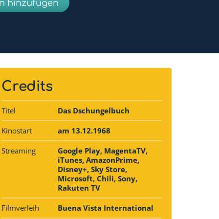
en hinzufügen
Credits
Titel
Das Dschungelbuch
Kinostart
am 13.12.1968
Streaming
Google Play, MagentaTV,
iTunes, AmazonPrime,
Disney+, Sky Store,
Microsoft, Chili, Sony,
Rakuten TV
Filmverleih
Buena Vista International