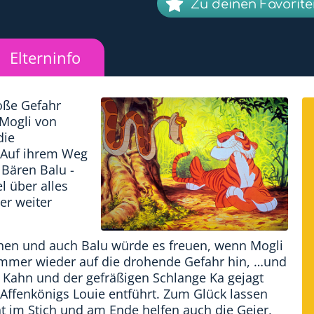
Zu deinen Favorit
Elterninfo
oße Gefahr
 Mogli von
die
 Auf ihrem Weg
 Bären Balu -
l über alles
er weiter
schen und auch Balu würde es freuen, wenn Mogli
immer wieder auf die drohende Gefahr hin, …und
r Kahn und der gefräßigen Schlange Ka gejagt
Affenkönigs Louie entführt. Zum Glück lassen
t im Stich und am Ende helfen auch die Geier,