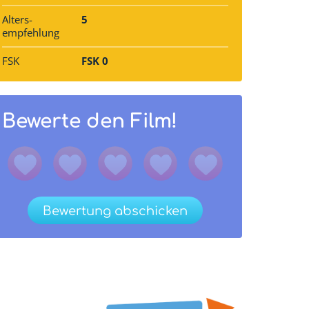
Alters­
5
empfehlung
FSK
FSK 0
Bewerte den Film!
Bewertung abschicken