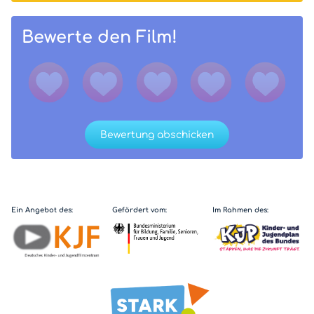
Bewerte den Film!
Bewertung abschicken
Ein Angebot des:
Gefördert vom:
Im Rahmen des: