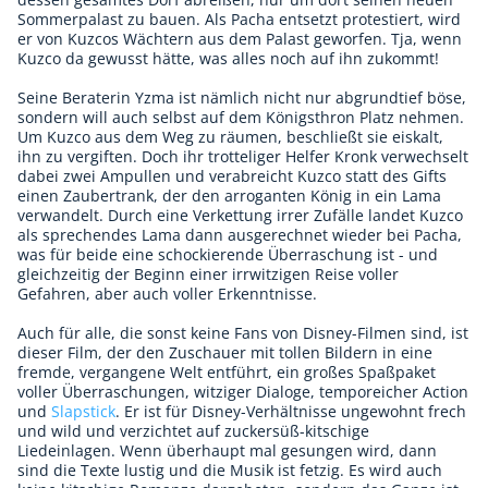
Sommerpalast zu bauen. Als Pacha entsetzt protestiert, wird
er von Kuzcos Wächtern aus dem Palast geworfen. Tja, wenn
Kuzco da gewusst hätte, was alles noch auf ihn zukommt!
Seine Beraterin Yzma ist nämlich nicht nur abgrundtief böse,
sondern will auch selbst auf dem Königsthron Platz nehmen.
Um Kuzco aus dem Weg zu räumen, beschließt sie eiskalt,
ihn zu vergiften. Doch ihr trotteliger Helfer Kronk verwechselt
dabei zwei Ampullen und verabreicht Kuzco statt des Gifts
einen Zaubertrank, der den arroganten König in ein Lama
verwandelt. Durch eine Verkettung irrer Zufälle landet Kuzco
als sprechendes Lama dann ausgerechnet wieder bei Pacha,
was für beide eine schockierende Überraschung ist - und
gleichzeitig der Beginn einer irrwitzigen Reise voller
Gefahren, aber auch voller Erkenntnisse.
Auch für alle, die sonst keine Fans von Disney-Filmen sind, ist
dieser Film, der den Zuschauer mit tollen Bildern in eine
fremde, vergangene Welt entführt, ein großes Spaßpaket
voller Überraschungen, witziger Dialoge, temporeicher Action
und
Slapstick
. Er ist für Disney-Verhältnisse ungewohnt frech
und wild und verzichtet auf zuckersüß-kitschige
Liedeinlagen. Wenn überhaupt mal gesungen wird, dann
sind die Texte lustig und die Musik ist fetzig. Es wird auch