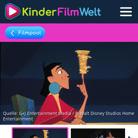
Filmpool
Filmpool
Lexikon
Filmpool
Filmlisten
Filmlexikon
Lernfilme
Quelle: G+J Entertainment Media / © Walt Disney Studios Home
Entertainment
Favoriten