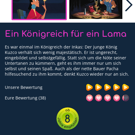
Für Erwachsene
Redaktion
Ein Königreich für ein Lama
Downloads
Partner
Es war einmal im Königreich der Inkas: Der junge König
Kuzco verhält sich wenig majestätisch. Er ist ungerecht,
eingebildet und selbstgefällig. Statt sich um die Nöte seiner
Presse
Untertanen zu kümmern, geht es ihm immer nur um sich
selbst und seinen Spaß. Auch als der nette Bauer Pacha
Kontakt
hilfesuchend zu ihm kommt, denkt Kuzco wieder nur an sich.
Impressum
Unsere Bewertung
Datenschutzerklärung
Eure Bewertung (38)
8