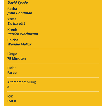
David Spade
Pacha
John Goodman
Yzma
Eartha Kitt
Kronk
Patrick Warburton
Chicha
Wendie Malick
Länge
75 Minuten
Farbe
Farbe
Alters­empfehlung
8
FSK
FSK 0