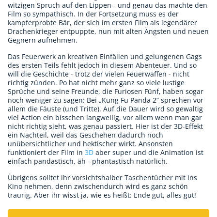
witzigen Spruch auf den Lippen - und genau das machte den
Film so sympathisch. In der Fortsetzung muss es der
kampferprobte Bär, der sich im ersten Film als legendärer
Drachenkrieger entpuppte, nun mit alten Ängsten und neuen
Gegnern aufnehmen.
Das Feuerwerk an kreativen Einfällen und gelungenen Gags
des ersten Teils fehlt jedoch in diesem Abenteuer. Und so
will die Geschichte - trotz der vielen Feuerwaffen - nicht
richtig zünden. Po hat nicht mehr ganz so viele lustige
Sprüche und seine Freunde, die Furiosen Fünf, haben sogar
noch weniger zu sagen: Bei „Kung Fu Panda 2“ sprechen vor
allem die Fäuste (und Tritte). Auf die Dauer wird so gewaltig
viel Action ein bisschen langweilig, vor allem wenn man gar
nicht richtig sieht, was genau passiert. Hier ist der 3D-Effekt
ein Nachteil, weil das Geschehen dadurch noch
unübersichtlicher und hektischer wirkt. Ansonsten
funktioniert der Film in
3D
aber super und die Animation ist
einfach pandastisch, äh - phantastisch natürlich.
Übrigens solltet ihr vorsichtshalber Taschentücher mit ins
Kino nehmen, denn zwischendurch wird es ganz schön
traurig. Aber ihr wisst ja, wie es heißt: Ende gut, alles gut!