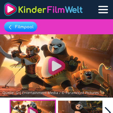
Filmpool
Filmpool
Lexikon
Filmpool
Play
Filmlisten
Filmlexikon
Lernfilme
Quelle: G+J Entertainment Media / © Paramount Pictures
Favoriten