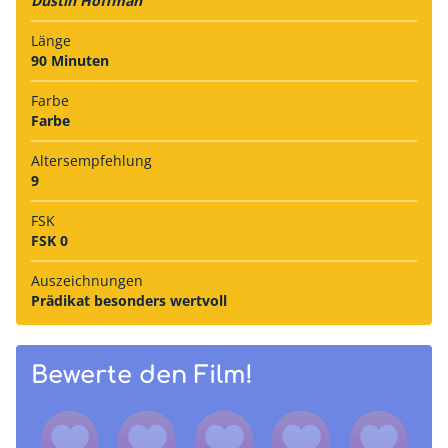
Dustin Hoffman
Länge
90 Minuten
Farbe
Farbe
Alters­empfehlung
9
FSK
FSK 0
Auszeich­nungen
Prädikat besonders wertvoll
Bewerte den Film!