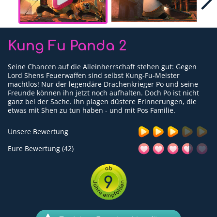
Für Erwachsene
Redaktion
Kung Fu Panda 2
Downloads
Seine Chancen auf die Alleinherrschaft stehen gut: Gegen
Partner
Lord Shens Feuerwaffen sind selbst Kung-Fu-Meister
machtlos! Nur der legendäre Drachenkrieger Po und seine
Freunde können ihn jetzt noch aufhalten. Doch Po ist nicht
Presse
ganz bei der Sache. Ihn plagen düstere Erinnerungen, die
etwas mit Shen zu tun haben - und mit Pos Familie.
Kontakt
Unsere Bewertung
Impressum
Eure Bewertung (42)
Datenschutzerklärung
9