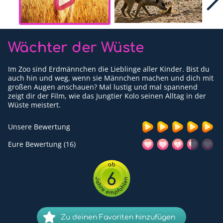
Für Erwachsene
Redaktion
Wächter der Wüste
Downloads
Im Zoo sind Erdmännchen die Lieblinge aller Kinder. Bist du
Partner
auch hin und weg, wenn sie Männchen machen und dich mit
großen Augen anschauen? Mal lustig und mal spannend
zeigt dir der Film, wie das Jungtier Kolo seinen Alltag in der
Presse
Wüste meistert.
Kontakt
Unsere Bewertung
Impressum
Eure Bewertung (16)
Datenschutzerklärung
6
Zu deinen Favoriten hinzufügen