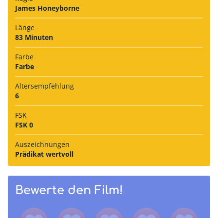
James Honeyborne
Länge
83 Minuten
Farbe
Farbe
Alters­empfehlung
6
FSK
FSK 0
Auszeich­nungen
Prädikat wertvoll
Bewerte den Film!