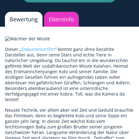
Bewertung
Elterninfo
Dieser „
Dokumentarfilm
“ kommt ganz ohne bezahlte
Darsteller aus, denn seine Stars sind echte Tiere in
natürlicher Umgebung. Du tauchst ein in die wunderschön
gefilmte Welt der südafrikanischen Wüste Kalahari, Heimat
des Erdmännchenjungen Kolo und seiner Familie. Die
drolligen Gesellen führen ein aufregendes Leben voller
Abenteuer mit gefährlichen Giraffen, Schlangen und Adlern.
Besonders atemberaubend ist eine unterirdische
Verfolgungsjagd mit einer Kobra. Toll, was die Kamera da
leistet!
Neuste Technik, vor allem aber viel Zeit und Geduld brauchte
das Filmteam, denn es begleitete Kolo und seine Sippe ein
ganzes Jahr lang. In dieser Zeit wächst Kolo vom
leichtsinnigen Baby zum großen Bruder seiner jüngeren
Geschwister heran. Langsame Veränderung der Natur über
längere Zeit wird übrigens im Film durch „Zeitraffer“ zum