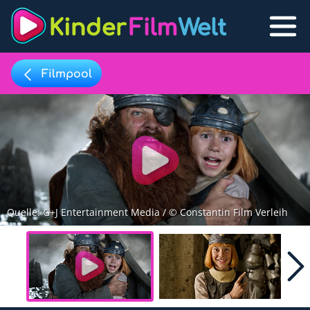
Filmpool
Filmpool
Lexikon
Filmpool
Play
Filmlisten
Quelle: G+J Entertainment Media / © Constantin Film Verleih
Filmlexikon
Lernfilme
Favoriten