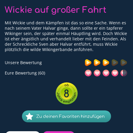
Für Erwachsene
Wickie auf großer Fahrt
Redaktion
Mit Wickie und dem Kämpfen ist das so eine Sache. Wenn es
nach seinem Vater Halvar ginge, dann sollte er ein tapferer
Downloads
Wikinger sein, der später einmal Häuptling wird. Doch Wickie
ist eher ängstlich und verhandelt lieber mit den Feinden. Als
der Schreckliche Sven aber Halvar entführt, muss Wickie
Partner
plötzlich die wilde Wikingerbande anführen.
Presse
Unsere Bewertung
Kontakt
Eure Bewertung (60)
Impressum
8
Datenschutzerklärung
Zu deinen Favoriten hinzufügen