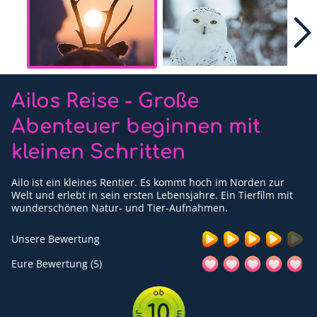
Für Erwachsene
Redaktion
Downloads
Ailos Reise - Große
Partner
Abenteuer beginnen mit
Presse
kleinen Schritten
Kontakt
Ailo ist ein kleines Rentier. Es kommt hoch im Norden zur
Welt und erlebt in sein ersten Lebensjahre. Ein Tierfilm mit
Impressum
wunderschönen Natur- und Tier-Aufnahmen.
Datenschutzerklärung
Unsere Bewertung
Eure Bewertung (5)
10