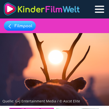
Filmpool
Filmpool
Lexikon
Filmpool
Filmlisten
Filmlexikon
Lernfilme
Favoriten
Quelle: G+J Entertainment Media / © Ascot Elite