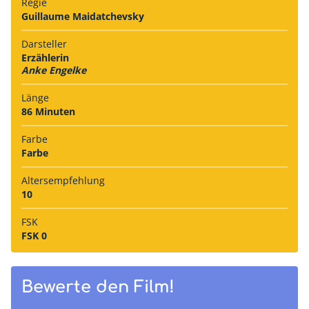
Regie
Guillaume Maidatchevsky
Darsteller
Erzählerin
Anke Engelke
Länge
86 Minuten
Farbe
Farbe
Alters­empfehlung
10
FSK
FSK 0
Bewerte den Film!