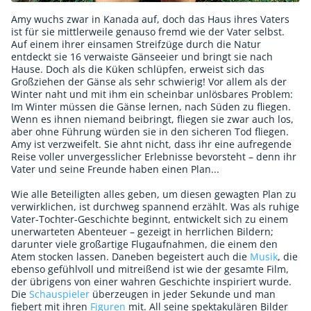
Amy wuchs zwar in Kanada auf, doch das Haus ihres Vaters
ist für sie mittlerweile genauso fremd wie der Vater selbst.
Auf einem ihrer einsamen Streifzüge durch die Natur
entdeckt sie 16 verwaiste Gänseeier und bringt sie nach
Hause. Doch als die Küken schlüpfen, erweist sich das
Großziehen der Gänse als sehr schwierig! Vor allem als der
Winter naht und mit ihm ein scheinbar unlösbares Problem:
Im Winter müssen die Gänse lernen, nach Süden zu fliegen.
Wenn es ihnen niemand beibringt, fliegen sie zwar auch los,
aber ohne Führung würden sie in den sicheren Tod fliegen.
Amy ist verzweifelt. Sie ahnt nicht, dass ihr eine aufregende
Reise voller unvergesslicher Erlebnisse bevorsteht – denn ihr
Vater und seine Freunde haben einen Plan...
Wie alle Beteiligten alles geben, um diesen gewagten Plan zu
verwirklichen, ist durchweg spannend erzählt. Was als ruhige
Vater-Tochter-Geschichte beginnt, entwickelt sich zu einem
unerwarteten Abenteuer – gezeigt in herrlichen Bildern;
darunter viele großartige Flugaufnahmen, die einem den
Atem stocken lassen. Daneben begeistert auch die
Musik
, die
ebenso gefühlvoll und mitreißend ist wie der gesamte Film,
der übrigens von einer wahren Geschichte inspiriert wurde.
Die
Schauspieler
überzeugen in jeder Sekunde und man
fiebert mit ihren
Figuren
mit. All seine spektakulären Bilder