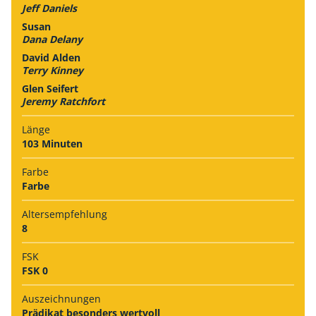
Jeff Daniels
Susan
Dana Delany
David Alden
Terry Kinney
Glen Seifert
Jeremy Ratchfort
Länge
103 Minuten
Farbe
Farbe
Alters­empfehlung
8
FSK
FSK 0
Auszeich­nungen
Prädikat besonders wertvoll