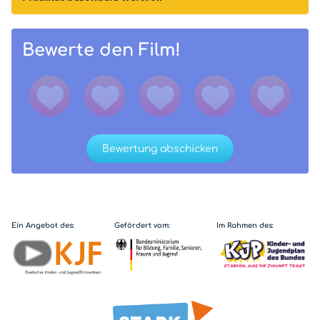
Bewerte den Film!
Bewertung abschicken
Ein Angebot des:
Gefördert vom:
Im Rahmen des: