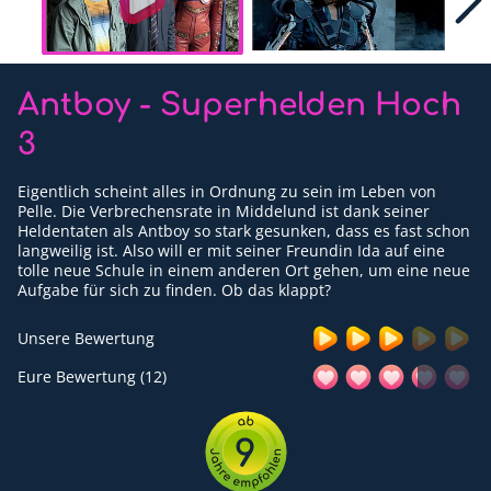
Für Erwachsene
Redaktion
Antboy - Superhelden Hoch
Downloads
3
Partner
Eigentlich scheint alles in Ordnung zu sein im Leben von
Presse
Pelle. Die Verbrechensrate in Middelund ist dank seiner
Heldentaten als Antboy so stark gesunken, dass es fast schon
langweilig ist. Also will er mit seiner Freundin Ida auf eine
Kontakt
tolle neue Schule in einem anderen Ort gehen, um eine neue
Aufgabe für sich zu finden. Ob das klappt?
Impressum
Unsere Bewertung
Datenschutzerklärung
Eure Bewertung (12)
9