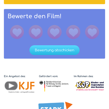
Bewerte den Film!
Bewertung abschicken
Ein Angebot des:
Gefördert vom:
Im Rahmen des: