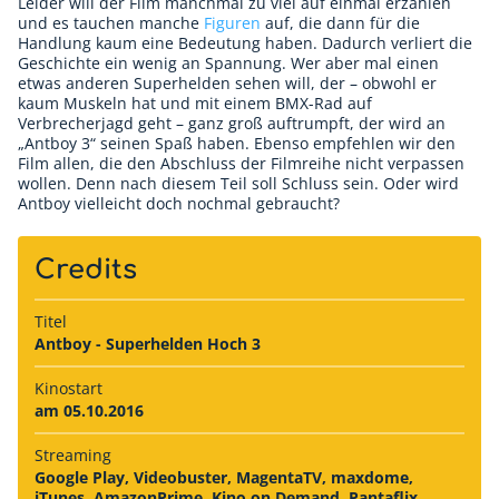
Leider will der Film manchmal zu viel auf einmal erzählen
und es tauchen manche
Figuren
auf, die dann für die
Handlung kaum eine Bedeutung haben. Dadurch verliert die
Geschichte ein wenig an Spannung. Wer aber mal einen
etwas anderen Superhelden sehen will, der – obwohl er
kaum Muskeln hat und mit einem BMX-Rad auf
Verbrecherjagd geht – ganz groß auftrumpft, der wird an
„Antboy 3“ seinen Spaß haben. Ebenso empfehlen wir den
Film allen, die den Abschluss der Filmreihe nicht verpassen
wollen. Denn nach diesem Teil soll Schluss sein. Oder wird
Antboy vielleicht doch nochmal gebraucht?
Credits
Titel
Antboy - Superhelden Hoch 3
Kinostart
am 05.10.2016
Streaming
Google Play, Videobuster, MagentaTV, maxdome,
iTunes, AmazonPrime, Kino on Demand, Pantaflix,