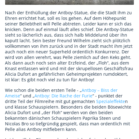
Nach der Enthüllung der Antboy-Statue, die die Stadt ihm zu
Ehren errichtet hat, soll es los gehen. Auf dem Höhepunkt
seiner Beliebtheit will Pelle abtreten. Leider kann er sich das
knicken. Denn auf einmal läuft alles schief. Die Antboy-Statue
sieht so lächerlich aus, dass sich halb Middelund über ihn
kaputt lacht. Sein bester Freund Wilhelm zieht sich plötzlich
vollkommen von ihm zurück und in der Stadt macht ihm jetzt
auch noch ein neuer Superheld ordentlich Konkurrenz. Der
wird von allen verehrt, was Pelle ziemlich auf den Keks geht.
Als dann auch noch sein alter Erzfeind, der „Floh“, aus dem
Knast entlassen wird und mit der skrupellosen Geschäftsfrau
Alicia Dufort an gefährlichen Geheimprojekten rumdoktert,
ist klar: Es gibt noch viel zu tun für Antboy!
Wie schon die beiden ersten Teile - „
Antboy – Biss der
Ameise
“ und „
Antboy: Die Rache der Furie
“ - punktet der
dritte Teil der Filmreihe mit gut gemachten
Spezialeffekte
n
und klasse Schauspielern. Besonders die beiden Bösewichte
Alicia Dufort und „der Floh“ werden von den beiden
bekannten dänischen Schauspielern Paprika Steen und
Nicolas Bro so tiefgründig gespielt, dass man ordentlich mit
Pelle alias Antboy mitfiebern kann.