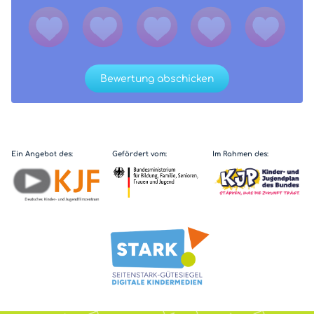
Bewertung abschicken
Ein Angebot des:
Gefördert vom:
Im Rahmen des: