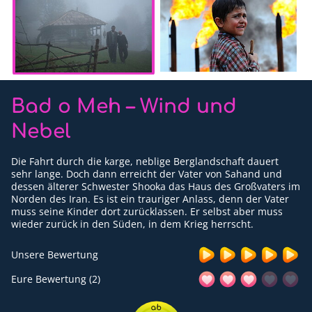
Für Erwachsene
Redaktion
Downloads
Bad o Meh – Wind und
Partner
Nebel
Presse
Die Fahrt durch die karge, neblige Berglandschaft dauert
Kontakt
sehr lange. Doch dann erreicht der Vater von Sahand und
dessen älterer Schwester Shooka das Haus des Großvaters im
Impressum
Norden des Iran. Es ist ein trauriger Anlass, denn der Vater
muss seine Kinder dort zurücklassen. Er selbst aber muss
Datenschutzerklärung
wieder zurück in den Süden, in dem Krieg herrscht.
Unsere Bewertung
Eure Bewertung (2)