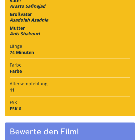
Vater
Arasto Safinejad
Großvater
Asadolah Asadnia
Mutter
Anis Shakouri
Länge
74 Minuten
Farbe
Farbe
Alters­empfehlung
11
FSK
FSK 6
Bewerte den Film!