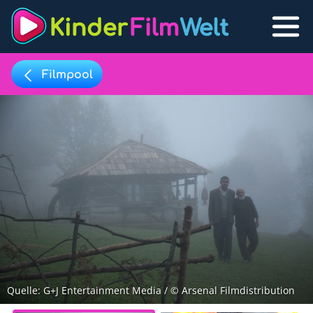
Filmpool
Filmpool
Lexikon
Filmpool
Filmlisten
Filmlexikon
Lernfilme
Favoriten
Quelle: G+J Entertainment Media / © Arsenal Filmdistribution