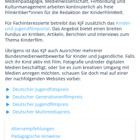
Medienpädagogik, Medienwissenschaft, Filmbildung und
Für Erwachsene
Kulturmanagement arbeiten kontinuierlich als freie
Filmkritiker*innen für die Redaktion der KinderFilmWelt.
Redaktion
Für Fachinteressierte betreibt das KJF zusätzlich das
Kinder-
und Jugendfilmportal
. Das Angebot bietet einen breiten
Downloads
Fundus an Kritiken, Artikeln, Berichten und Interviews zum
Thema Kinderfilm.
Partner
Übrigens ist das KJF auch Ausrichter mehrerer
Bundesmedienwettbewerbe für Kinder und Jugendliche. Falls
Presse
sich ihr Kind aktiv mit Film, Fotografie und/oder digitalen
Medien beschäftigt, oder Sie es zum kreativen Umgang mit
Medien anregen möchten, schauen Sie doch mal auf einer
Kontakt
der nachfolgenden Websites vorbei:
Impressum
Deutscher Jugendfotopreis
Deutscher Generationenfilmpreis
Datenschutzerklärung
Deutscher Jugendfilmpreis
Deutscher Multimediapreis
Altersempfehlungen
Pädagogische Hinweise