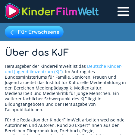
Für Erwachsene
Über das KJF
Filmpool
Lexikon
Herausgeber der KinderFilmWelt ist das
Deutsche Kinder-
Filmpool
und Jugendfilmzentrum (KJF)
. Im Auftrag des
Bundesministeriums für Familie, Senioren, Frauen und
Jugend arbeitet das Institut für Kulturelle Medienbildung in
Filmlisten
den Bereichen Medienpädagogik, Medienkultur,
Medienarbeit und Medienkritik für junge Menschen. Ein
Filmlexikon
weiterer fachlicher Schwerpunkt des KJF liegt in
Bildungsangeboten und der Herausgabe von
Lernfilme
Fachpublikationen.
Für die Redaktion der KinderFilmWelt arbeiten wechselnde
Favoriten
Autorinnen und Autoren. Rund 20 Expert*innen aus den
Bereichen Filmproduktion, Drehbuch, Regie,