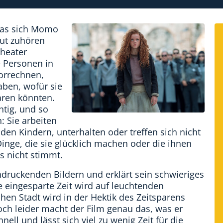
 das sich Momo
gut zuhören
theater
 Personen in
orrechnen,
aben, wofür sie
aren könnten.
htig, und so
 Sie arbeiten
 den Kindern, unterhalten oder treffen sich nicht
Dinge, die sie glücklich machen oder die ihnen
s nicht stimmt.
ndruckenden Bildern und erklärt sein schwieriges
e eingesparte Zeit wird auf leuchtenden
hen Stadt wird in der Hektik des Zeitsparens
och leider macht der Film genau das, was er
hnell und lässt sich viel zu wenig Zeit für die