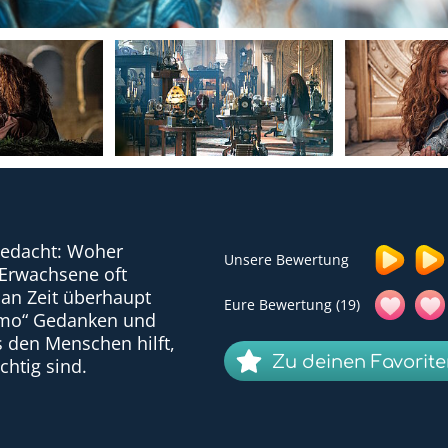
gedacht: Woher
Unsere Bewertung
 Erwachsene oft
man Zeit überhaupt
Eure Bewertung (19)
omo“ Gedanken und
s den Menschen hilft,
Zu deinen Favorit
chtig sind.