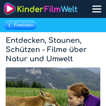
Filmlisten
Entdecken, Staunen,
Filmpool
Lexikon
Schützen - Filme über
Filmpool
Natur und Umwelt
Filmlisten
Filmlexikon
Lernfilme
Favoriten