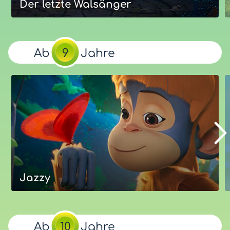
Der letzte Walsänger
Der letzte Walsänger
Abenteuer um einen jungen Wal, der für eine gesunde
Ab
9
Jahre
Unterwasserwelt kämpfen will. Nach dem Unfalltod der
Eltern ist ein junger Wal noch nicht bereit, um seinem
Vater nachzufolgen und die Aufgabe des Walsängers zu
übernehmen.
Unsere Bewertung
Eure Bewertung
Optimal:
ab
Jahre
8
Mehr zum Film
Jazzy
Jazzy - Chaos im Regenwald
Orang-Utan-Mädchen Jazzy macht sich auf die Suche
Ab
10
Jahre