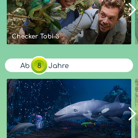
Unsere Bewertung
Eure Bewertung
Optimal:
ab
Jahre
6
Mehr zum Film
Checker Tobi 3
Checker Tobi 3 – Die heimliche
Herrscherin der Erde
Ab
8
Jahre
Bei seiner Entdeckungsreise um die Welt erfährt
Checker Tobi viel über das Thema Erde und darüber,
wie Menschen weltweit versuchen zu bewahren, was
an Kraft und Wert in ihr steckt.
Unsere Bewertung
Eure Bewertung
Optimal:
ab
Jahre
7
Mehr zum Film