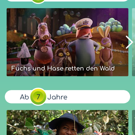
Wenn Keks, der Hund von Fritz Fuchs, alleine Zuhause
bleibt, dann wird ihm schon mal langweilig. Dann
streift er umher und entdeckt die Natur. Ganz allein.
Ob Fritz das merkt?
Unsere Bewertung
Eure Bewertung
Optimal:
ab
Jahre
5
Mehr zum Film
Fuchs und Hase retten den Wald
Fuchs und Hase retten den Wald
Fuchs, Hase und ihre Freunde müssen ihr Zuhause
Ab
7
Jahre
retten, als eine Überschwemmung droht. Schuld ist ein
Biber, der unbedingt für seinen riesigen Staudamm
und seinen Unterwasserpalast bewundert werden will.
Animationsspaß aus dem Computer mit Bildern, die ein
bisschen so aussehen, als seien die Figuren aus Knete.