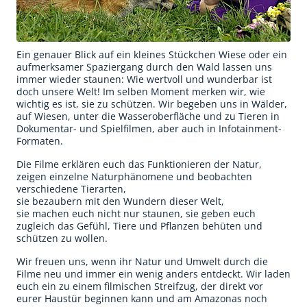
Für Erwachsene
Redaktion
Ein genauer Blick auf ein kleines Stückchen Wiese oder ein
aufmerksamer Spaziergang durch den Wald lassen uns
Downloads
immer wieder staunen: Wie wertvoll und wunderbar ist
doch unsere Welt! Im selben Moment merken wir, wie
Partner
wichtig es ist, sie zu schützen. Wir begeben uns in Wälder,
auf Wiesen, unter die Wasseroberfläche und zu Tieren in
Dokumentar- und Spielfilmen, aber auch in Infotainment-
Presse
Formaten.
Kontakt
Die Filme erklären euch das Funktionieren der Natur,
zeigen einzelne Naturphänomene und beobachten
verschiedene Tierarten,
Impressum
sie bezaubern mit den Wundern dieser Welt,
sie machen euch nicht nur staunen, sie geben euch
Datenschutzerklärung
zugleich das Gefühl, Tiere und Pflanzen behüten und
schützen zu wollen.
Wir freuen uns, wenn ihr Natur und Umwelt durch die
Filme neu und immer ein wenig anders entdeckt. Wir laden
euch ein zu einem filmischen Streifzug, der direkt vor
eurer Haustür beginnen kann und am Amazonas noch