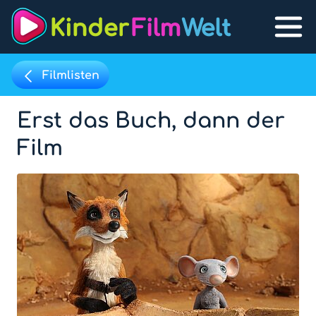
Filmlisten
Erst das Buch, dann der
Filmpool
Lexikon
Film
Filmpool
Filmlisten
Filmlexikon
Lernfilme
Favoriten