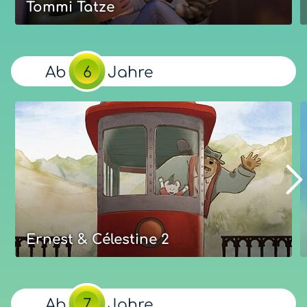
Tommi Tatze
Tommi Tatze
Straßenmusiker Fred und Kater Tommi sind
Ab
6
Jahre
unzertrennlich. Bis Fred eines Tages nach einem
Unglück im Krankenhaus landet und Tommi ihn nicht
mehr finden kann. Bald findet Tommi ein neues
schönes Zuhause. Aber weiterhin vermisst er Fred sehr.
Unsere Bewertung
Eure Bewertung
Optimal:
ab
Jahre
5
Mehr zum Film
Ernest & Célestine 2
Ernest & Célestine: Die Reise ins
Land der Musik
Ab
7
Jahre