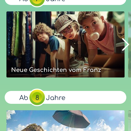
Ernest & Célestine beweisen: Bären und Mäuse können
Freunde sein! Doch warum wird Ernest plötzlich so
seltsam, wenn es um Zuhause und seinen Vater geht?
Unsere Bewertung
Eure Bewertung
Optimal:
ab
Jahre
6
Mehr zum Film
Neue Geschichten vom Franz
Neue Geschichten vom Franz
Eine Freundschaft zu dritt ? Gar nicht so einfach. Franz
Ab
8
Jahre
steckt mitten im Streit von Gabi und Eberhard – bis
eine geheimnisvolle Einbrecherin die drei zu einem
echten Detektivteam macht.
Unsere Bewertung