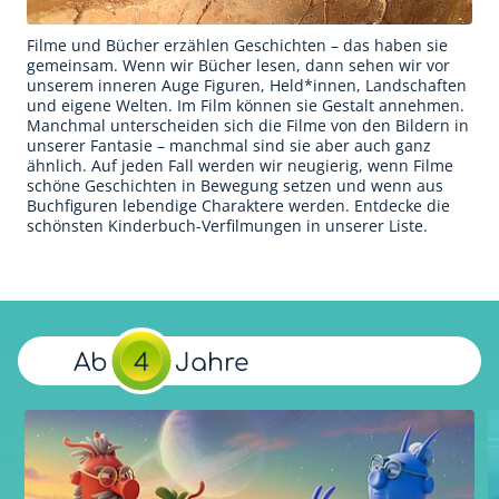
Für Erwachsene
Filme und Bücher erzählen Geschichten – das haben sie
gemeinsam. Wenn wir Bücher lesen, dann sehen wir vor
Redaktion
unserem inneren Auge Figuren, Held*innen, Landschaften
und eigene Welten. Im Film können sie Gestalt annehmen.
Downloads
Manchmal unterscheiden sich die Filme von den Bildern in
unserer Fantasie – manchmal sind sie aber auch ganz
ähnlich. Auf jeden Fall werden wir neugierig, wenn Filme
Partner
schöne Geschichten in Bewegung setzen und wenn aus
Buchfiguren lebendige Charaktere werden. Entdecke die
Presse
schönsten Kinderbuch-Verfilmungen in unserer Liste.
Kontakt
Impressum
Datenschutzerklärung
Ab
4
Jahre