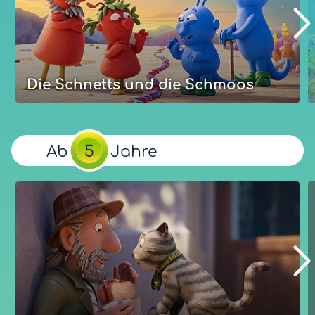
Die Schnetts und die Schmoos
Die Schnetts und die Schmoos
Die Schmoos sind abscheulich, die Schnetts scheußlich.
Ab
5
Jahre
Das haben die kleine Schnett Grete und der Schmoo
Bernd so von ihren Eltern und Großeltern gelernt. Dann
treffen sie sich eines Tages im Wald.
Unsere Bewertung
Eure Bewertung
Optimal:
ab
Jahre
4
Mehr zum Film