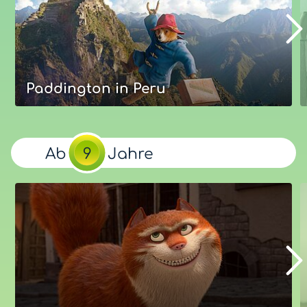
Eure Bewertung
Optimal:
ab
Jahre
7
Mehr zum Film
Paddington in Peru
Paddington in Peru
Der freundliche Bär mit dem blauen Mantel und der
Ab
9
Jahre
roten Mütze ist zurück. Dieses Mal führt ihn sein Weg
zurück aus London in sein Heimatland Peru. Denn
Tante Lucy ist verschwunden! Packt die Koffer und reist
mit! Und vergesst die Orangenmarmeladentoasts nicht!
Unsere Bewertung
Eure Bewertung
Optimal:
ab
Jahre
8
Mehr zum Film