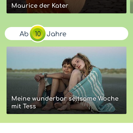
Maurice der Kater
Maurice der Kater
Ratten! Überall Ratten. Ein Glück, dass der sprechende
Ab
10
Jahre
Kater Maurice und sein Flöte spielender Kumpane
gerade in der Gegend sind.
Unsere Bewertung
Eure Bewertung
Optimal:
ab
Jahre
9
Mehr zum Film
Meine wunderbar seltsame Woche
mit Tess
Meine wunderbar seltsame Woche
mit Tess